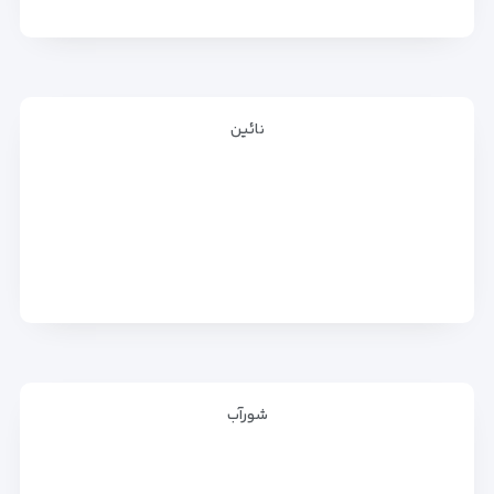
نائین
شورآب