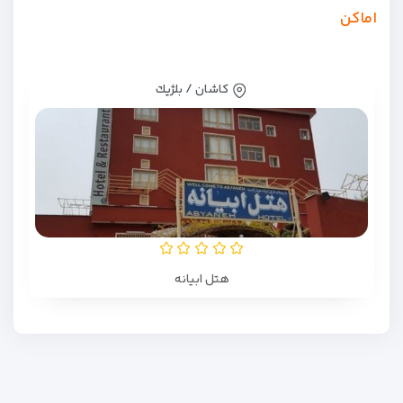
اماکن
کاشان / بلژيك
هتل ابیانه