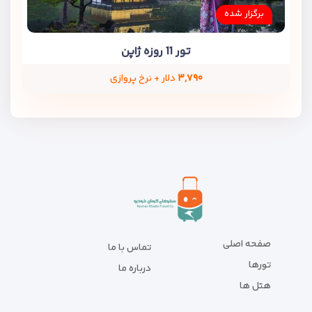
برگزار شده
تور 11 روزه ژاپن
۳,۷۹۰
دلار + نرخ پروازی
صفحه اصلی
تماس با ما
تورها
درباره ما
هتل ها