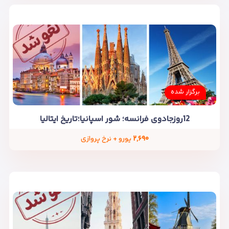
برگزار شده
12روزجادوی فرانسه؛ شور اسپانیا؛تاریخ ایتالیا
۲,۶۹۰
یورو + نرخ پروازی