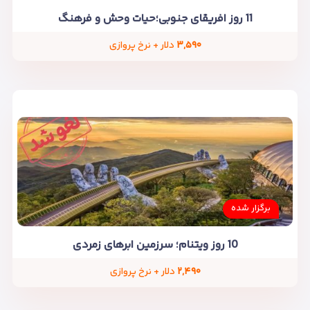
11 روز افریقای جنوبی؛حیات وحش و فرهنگ
۳,۵۹۰
دلار + نرخ پروازی
برگزار شده
10 روز ویتنام؛ سرزمین ابرهای زمردی
۲,۴۹۰
دلار + نرخ پروازی