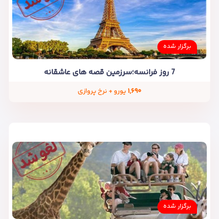
برگزار شده
7 روز فرانسه؛سرزمین قصه های عاشقانه
۱,۶۹۰
یورو + نرخ پروازی
برگزار شده