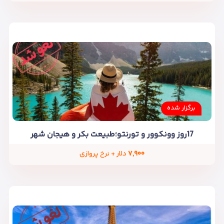
برگزار شده
17روز وونکوور و تورنتو؛طبیعت بکر و هیجان شهر
۷,۹۰۰
دلار + نرخ پروازی