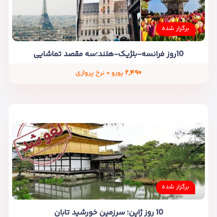
برگزار شده
10روز فرانسه-بلژیک-هلند؛سه مقصد تماشایی
۲,۴۹۰
یورو + نرخ پروازی
برگزار شده
10 روز ژاپن؛ سرزمین خورشید تابان