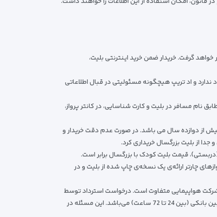
 قانون، امکان استفاده از این اطلاعات را خواهند داشت.
خواهد گرفت. خریدار ضمن خرید ایـنترنتی بلیت،
د ندارد و اد تریپ هیچگونه مسئولیتی در قبال اطلاعاتی
نام مسافر در بلیت و کارت شناسایی، در کانتر پرواز،
یش از دوازده سال می باشد. در صورت عدم دقت خریدار و
جدا از بلیت بزرگسال خریداری کرد.
(دربستی)، قیمت بلیت کودک با بزرگسال برابر است.
زهای چارتر ارائه‌ی یک نسخه‌ی چاپ شده از بلیت و در
هر شرکت هواپیمایی متفاوت است. درخواست استرداد توسط
مسافر، مبلغ جریمه از قیمت بلیط کسر شده و بقیه‌ی پول، به‌طور آنلاین به حساب مسافر واریز می‌گردد. مدت زمان بازگشت وجه، تابع مقررات بین بانکی (بین 24 تا 72 ساعت) می‌باشد. این مسئله در