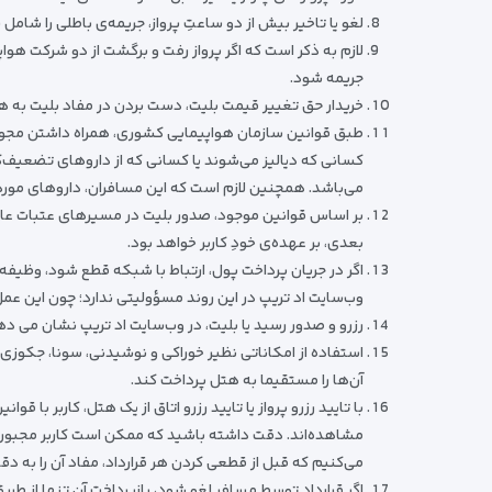
لغو یا تاخیر بیش از دو ساعتِ پرواز، جریمه‌ی باطلی را شامل
لازم به ذکر است که اگر پرواز رفت و برگشت از دو شرکت هوا
جریمه‌ شود.
خریدار حق تغییر قیمت بلیت، دست بردن در مفاد بلیت به هر ط
طبق قوانین سازمان هواپیمایی کشوری، همراه داشتن مجوز پ
کسانی که دیالیز می‌شوند یا کسانی که از داروهای تضعیف‌
می‌باشد. همچنین لازم است که این مسافران، داروهای مورد 
بر اساس قوانین موجود، صدور بلیت در مسیرهای عتبات عال
بعدی، بر عهده‌ی خودِ کاربر خواهد بود.
اگر در جریان پرداخت پول، ارتباط با شبکه قطع شود، وظیف
وب‌سایت اد تریپ در این روند مسؤولیتی ندارد؛ چون این عم
رزرو و صدور رسید یا بلیت، در وب‌سایت اد تریپ نشان می ده
استفاده از امکاناتی نظیر خوراکی و نوشیدنی، سونا، جکوزی، 
آن‌ها را مستقیما به هتل پرداخت کند.
با تایید رزرو پرواز یا تایید رزرو اتاق از یک هتل، کاربر ب
مشاهده‌اند. دقت داشته باشید که ممکن است کاربر مجبور شو
می‌کنیم که قبل از قطعی کردن هر قرارداد، مفاد آن را به دق
اگر قرارداد توسط مسافر لغو شود، بازپرداخت آن تنها از ط