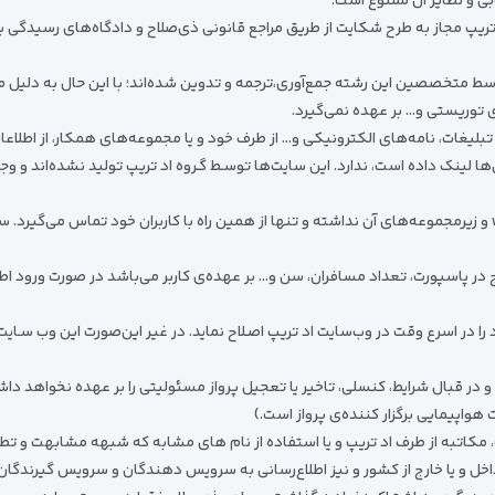
ابی و نظایر آن ممنوع است.
ریپ مجاز به طرح شکایت از طریق مراجع قانونی ذی‌صلاح و دادگاه‌های رسیدگی به ج
وسط متخصصین این رشته جمع‌آوری،ترجمه و تدوین شده‌اند؛ با این حال به دلیل م
توریستی و… بر عهده نمی‌گیرد.
غات، نامه‌های الکترونیکی و… از طرف خود و یا مجموعه‌های همکار، از اطلاعات 
لینک داده است، ندارد. این سایت‌ها توسـط گـروه اد تریپ تولید نشده‌اند و وجود آن‌
وب‌سایت اد تریپ پایگاه اینترنتی دیگری جز www.behgard.ir و زیر‌مجموعه‌های آن نداشته و تنها از همین راه با کار
 در پاسپورت، تعداد مسافران، سن و… بر عهده‌ی کاربر می‌باشد در صورت ورود ا
 در اسرع وقت در وب‌سایت اد تریپ اصـلاح نماید. در غیر این‌صورت این وب ‌سـا
د و در قبال شرایط، کنسلی، تاخیر یا تعجیل پرواز مسئولیتی را بر عهده نخواهد
 هواپیمایی برگزار کننده‌ی پرواز است.)
، مکاتبه از طرف اد تریپ و یا استفاده از نام های مشابه که شبهه مشابهت و تطاب
داخل و یا خارج از کشور و نیز اطلاع‌رسانی به سرویس دهندگان و سرویس گیرندگان 