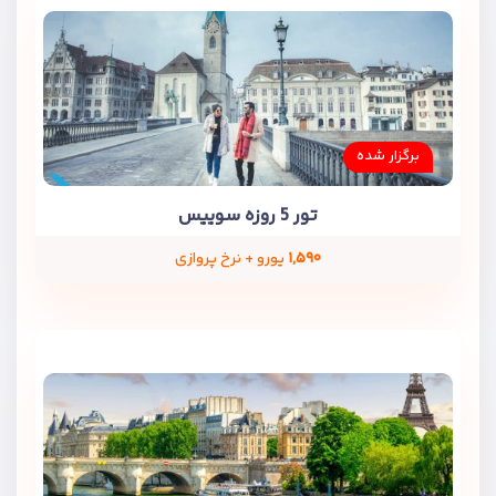
برگزار شده
تور 5 روزه سوییس
۱,۵۹۰
یورو + نرخ پروازی