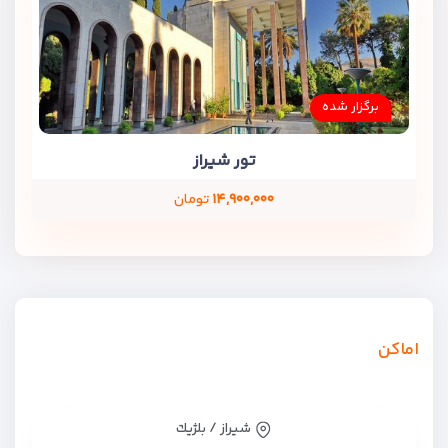
برگزار شده
تور شیراز
۱۴,۹۰۰,۰۰۰
تومان
اماکن
شیراز / بلژيك