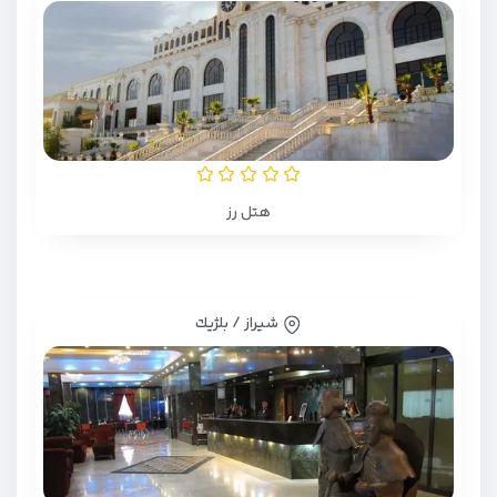
هتل رز
شیراز / بلژيك