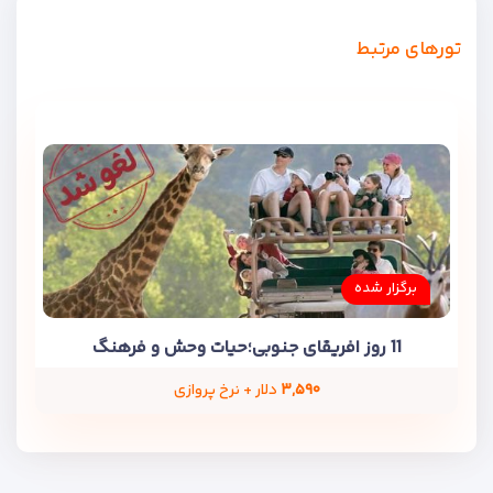
تورهای مرتبط
برگزار شده
11 روز افریقای جنوبی؛حیات وحش و فرهنگ
۳,۵۹۰
دلار + نرخ پروازی