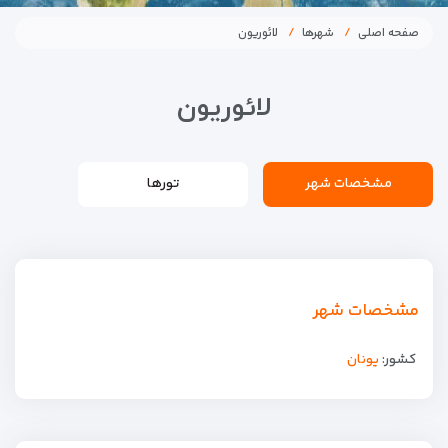
صفحه اصلی
شهرها
لائوریون
لائوریون
مشخصات شهر
تورها
مشخصات شهر
کشور:
یونان