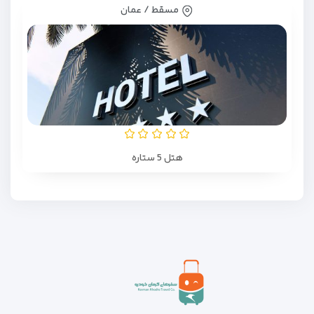
مسقط / عمان
هتل 5 ستاره