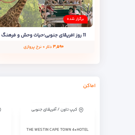
برگزار شده
11 روز افریقای جنوبی؛حیات وحش و فرهنگ
۳,۵۹۰
دلار + نرخ پروازی
اماکن
کیپ تاون / آفریقای جنوبی
THE WESTIN CAPE TOWN 4*HOTEL