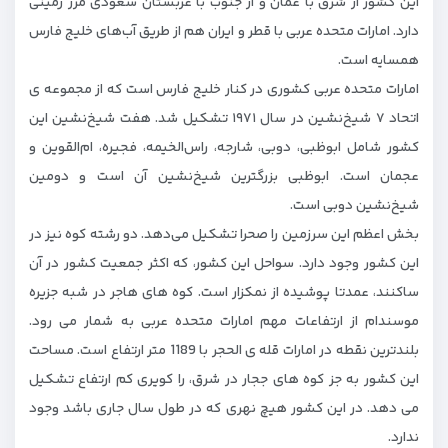
این کشور از شرق با عمان و از جنوب با عربستان سعودی مرز زمینی
دارد. امارات متحده عربی با قطر و ایران هم از طریق آب‌های خلیج فارس
همسایه است.
امارات متحده عربی کشوری در کنار خلیج فارس است که از مجموعه ی
اتحاد ۷ شیخ‌نشین در سال ۱۹۷۱ تشکیل شد. هفت شیخ‌نشین این
کشور شامل ابوظبی، دوبی، شارجه، راس‌الخیمه، فجیره، ام‌القوین و
عجمان است. ابوظبی بزرگترین شیخ‌نشین آن است و دومین
شیخ‌نشین دوبی است.
بخش اعظم این سرزمین را صحرا تشکیل می‌دهد. دو رشته کوه نیز در
این کشور وجود دارد. سواحل این کشور، که اکثر جمعیت کشور در آن
ساکنند، عمدتا پوشیده از نمکزار است. کوه های هاجر در شبه جزیره
موسندام از ارتفاعات مهم امارات متحده عربی به شمار می رود.
بلندترین نقطه در امارات قله ی الحجر با 1189 متر ارتفاع است. مساحت
این کشور به جز کوه های ججار در شرق، را کویری کم ارتفاع تشکیل
می دهد. در این کشور هیچ نهری که در طول سال جاری باشد وجود
ندارد.