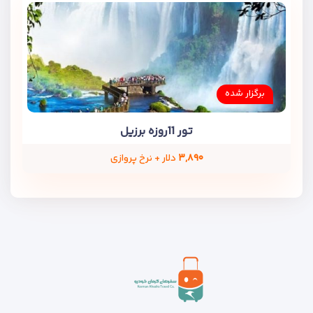
برگزار شده
تور 11روزه برزیل
۳,۸۹۰
دلار + نرخ پروازی