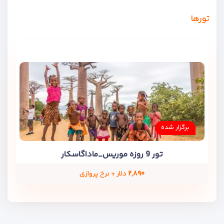
تورها
برگزار شده
تور 9 روزه موریس_ماداگاسکار
۲,۸۹۰
دلار + نرخ پروازی