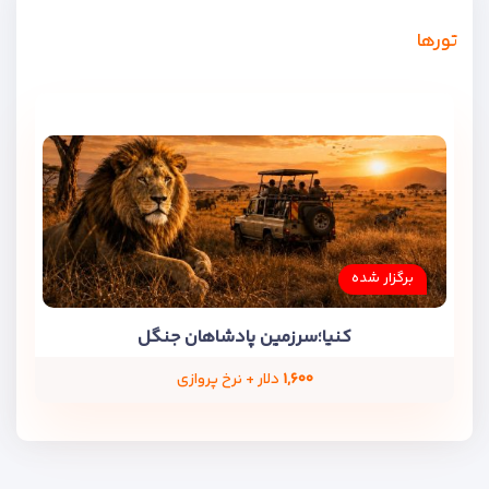
تورها
برگزار شده
کنیا؛سرزمین پادشاهان جنگل
۱,۶۰۰
دلار + نرخ پروازی