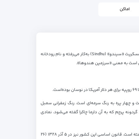
اماکن
نام: «هند» (و هم‌چنین صورت‌های آن در زبان‌های غربی ازجمله India در انگلیسی) برگرفته از زبان پارسی باستان است که به جای واژه سانسکریت «سیندو» (Sindhu) به‌کار می‌رفته و نام رودخانه
سی است به معنی «سرزمین هندوها».
ست و چهار پره به رنگ سرمه‌ای است. رنگ زعفرانی سمبل
دونه پرچم که به آن دارما چاکرا گفته می‌شود، نمادی
روز استقلال و روز جمهوری: کشور هند در ۲۳ مرداد ۱۳۲۶ (۱۵ اوت ۱۹۴۷) و درست یک روز پس از استقلال پاکستان (از بریتانیا) استقلال یافته‌ است. قانون اساسی این کشور نیز در ۵ آذر ۱۳۲۸ (۲۶