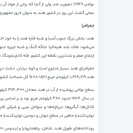
عملی گشت، این روز در کشور هند به عنوان «روز جمهور
جغرافیا
هند، بخش بزرگ جنوب آسیا و شبه قاره هند را به خود اخ
می‌شود: فلات بلند هیمالیا، جلگه گنگ و شبه جزیره جنو
ارتفاع صفر و بلندترین نقطه این کشور، قله کانچنجونگا، با ارتفاع ۸۵۶۸ متر در هیمالیا قرار دارد که سومین قله 
جفرافیای هند بسیار متنوع است و کوه، بیابان، دشت، تپ
هند ۱٫۲۶۹٫۲۱۹ کیلومتر مربع (۷۸/۵۶٪ کل مساحت کشور) است که به دلیل رشد جمعیت و افزایش شهرنشینی رو به کاهش است.
تولیدکنندهِ ماهی در سطح جهان و دومین تولیدکنندهِ 