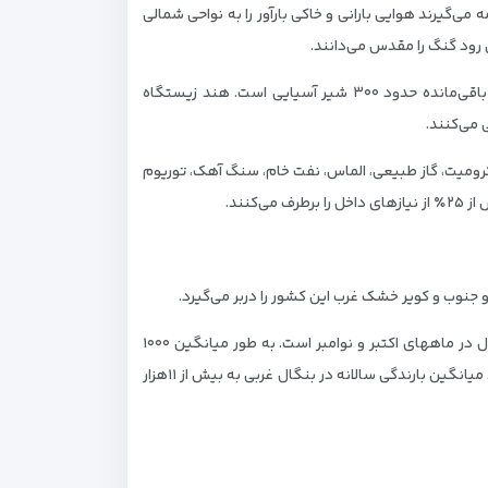
ی‌گیرند هوایی بارانی و خاکی بارآور را به نواحی شمالی
رود گنگ را مقدس می‌دانند.
هند از زیست جانوری بسیار متنوعی بهره می‌برد، منطقه حفاظت شده‌ای به وسعت ۱۴۱۲ کیلومتر مربع در استان گجرات تنها پناهگاه باقی‌مانده حدود ۳۰۰ شیر آسیایی است. هند زیستگاه
 کرومیت، گاز طبیعی، الماس، نفت خام، سنگ آهک، توریوم
نند.
جنوب و کویر خشک غرب این کشور را دربر می‌گیرد.
چهار فصل هند شامل: سرد وخشک از ماه دسامبر تا فوریه، گرم و خشک از ماه مارس تا مه، فصل بارش از ماه ژوئن تا سپتامبر و معتدل در ماههای اکتبر و نوامبر است. به طور میانگین ۱۰۰۰
تا۱۵۰۰ میلمتر باران در سال، تقریباً سراسر هند را دربر می‌گیرد که این مقدار به ۲۵۰۰ میلیمتر در سواحل و ناحیه شمال شرقی هند می‌رسد. میانگین بارندگی سالانه در بنگال غربی به بیش از ۱۱هزار