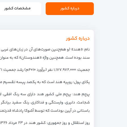
درباره کشور
مشخصات کشور
درباره کشور
سند بوده‌ است. همچنین واژه «هندوستان» که به عنوان ن
جمعیت: ۱٬۱۷۷٬۹۷۲٬۰۰۰ نفر (برآورد ۲۰۱۰م) رشد جمعیت: ۴/۱٪
یکای پول: روپیه هند است که به یکصد پیسه تقسیم می‌شود. ارزش روپیه در مقطع ده سالهٔ مارس ۲۰۰۴ تا 
پرچم هند: پرچم ملی کشور هند دارای سه رنگ افقی، از ب
شجاعت، دلیری، وارستگی و فداکاری، رنگ سفید بیانگر خ
باستانی در آیین بوداست که توسط آشوکا پادشاه قدرتمند 