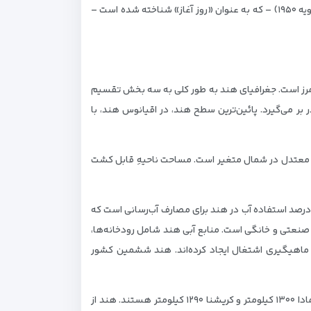
نوامبر ۱۹۴۹) تصویب شد، ولی از آنجا که برخی از مواد آن بلافاصله دستخوش تحول گردید و بخش عمده این قانون در ۶ بهمن ۱۳۲۸ (۲۶ ژانویه ۱۹۵۰) – که به عنوان «روز آغاز» شناخته شده‌ است –
م‌مرز است. جغرافیای هند به طور کلی به سه بخش تقسیم
بر می‌گیرد. پائین‌ترین سطح هند، در اقیانوس هند، با
وای معتدل در شمال متغیر است. مساحت ناحیهِ قابل کشت
ح نواحی پوشیده از آب در هند معادل ۳۱۴٫۴۰۰ کیلومتر مربع است و میانگین باران این کشور ۱٫۱۰۰ میلیمتر در سال است. بیش از ۹۲ درصد استفاده آب در هند برای مصارف آب‌رسانی است که
به سقف ۱٫۰۵۰ کیلومتر مربع می‌رسد که برابر با مصارف صنعتی و خانگی است. منابع آبی هند شامل رودخانه‌ها،
ی اقیانوس هند و سایر خلیج‌ها و خلیج کوچک برای بیش از ۶ میلیون نفر در بخش ماهیگیری اشتغال ایجاد کرده‌اند. هند ششمین کشور
رودخانه‌های طویل هند، شامل: براهماپوترا و ایندوس ۲۹۰۰ کیلومتر، گنگ۲۵۰۰ کیلومتر، گوداواری ۱۴۷۰ کیلومتر، یامونا ۱۳۷۰ کیلومتر، نارمادا ۱۳۰۰ کیلومتر و کریشنا ۱۲۹۰ کیلومتر هستند. هند از