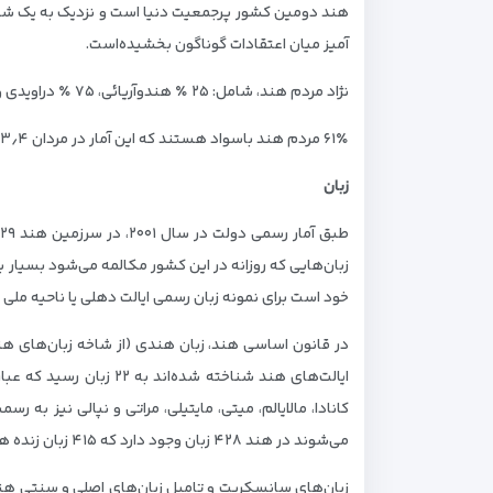
هند دومین کشور پرجمعیت دنیا است و نزدیک به یک ششم
آمیز میان اعتقادات گوناگون بخشیده‌است.
نژاد مردم هند، شامل: ۲۵ ٪ هندوآریائی، ۷۵ ٪ دراویدی و ۳ ٪ نژاد زرد است که این نژادها بر اساس شرایط مکانی، فرهنگی و دینی نیز دارای تقسیمات خاص خود هستند.
۶۱٪ مردم هند باسواد هستند که این آمار در مردان ۷۳٫۴٪ و در زنان ۴۷٫۸٪ می‌باشد.
زبان
زبان‌هایی که روزانه در این کشور مکالمه می‌شود بسیار بی
خود است برای نمونه زبان رسمی ایالت دهلی یا ناحیه ملی
ایالت‌های هند شناخته ش
می‌شوند در هند ۴۲۸ زبان وجود دارد که ۴۱۵ زبان زنده هستند و کاربرد دارند و ۱۳ زبان امروزه منسوخ شده‌است.
زبان‌های سانسکریت و تامیل زبان‌های اصلی و سنتی هند