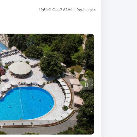
عنوان مورد ۱: مقدار تست شماره ۱
10
12
11
9
7
6
2
5
4
1