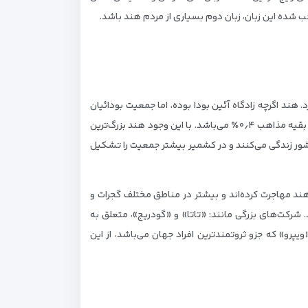
جب شده این زبان، زبان دوم بسیاری از مردم هند باشد.
ن‌های هندو و حدود ۱۳٫۴٪ مسلمان هستند. هند همچنین بیش از ۲٫۳٪ مسیحی و ۱٫۹٪ سیک دارد. هند اگرچه زادگاه آئین بودا بوده، اما جمعیت بودائیان
هند در حال حاضر تنها حدود ۰٫۸٪ برآورد می‌شود. علاوه‌بر آن پیروان آیین جینیسم۰٫۸٪ و مجموع پیروان دین زرتشتی، یهودی، بهایی و بقیه مذاهب ۰٫۴٪ می‌باشد. با این وجود هند بزرگ‌ترین
کشور زندگی می‌کنند و در کشمیر بیشتر جمعیت را تشکیل
هند مهاجرت کرده‌اند و بیشتر در مناطق مختلف گجرات و
۲ هزار نفر است، اما نزدیک به ۱۷ ٪ اقتصاد هند را در دست دارند. شرکت‌های بزرگی مانند: «تاتا» و «گودریج»، متعلق به
و» که جزو ثروتمندترین افراد جهان می‌باشد، از این