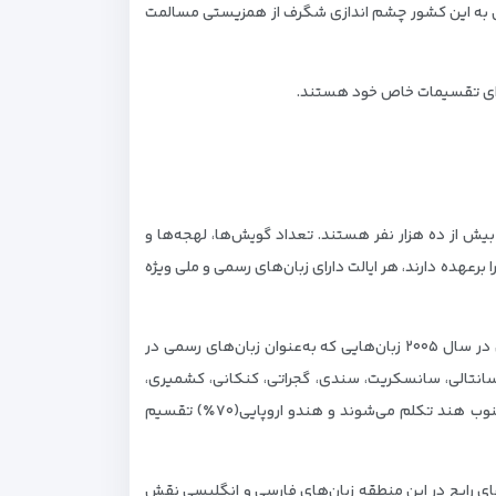
بی به این کشور چشم اندازی شگرف از همزیستی مسالمت
ی گویشور بالای یک میلیون نفر است و ۱۲۲ زبان دیگر دارای گویشورانی بیش از ده هزار نفر هستند. تعداد گویش‌ها، لهجه‌ها و
برعهده دارند، هر ایالت دارای زبان‌های رسمی و ملی ویژه
در قانون اساسی هند، زبان هندی (از شاخه زبان‌های هند و ایرانی یا هندو اروپایی) زبان رسمی سراسر کشور اعلام شده‌است. افزون برآن در سال ۲۰۰۵ زبان‌هایی که به‌عنوان زبان‌های رسمی در
 تامیلی، دوگری، سانتالی، سانسکریت، سندی، گجراتی، کنکانی، کشمیری،
کانادا، مالایالم، میتی، مایتیلی، مراتی و نپالی نیز به رسمیت شناخته شده‌اند.این زبان‌ها به دو شاخه اصلیدراویدی (۲۲٪) که بیشتر در جنوب هند تکلم می‌شوند و هندو اروپایی(۷۰٪) تقسیم
ای رایج در این منطقه زبان‌های فارسی و انگلیسی نقش