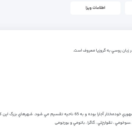
اطلاعات ویزا
ر زبان روسي به گروزيا معروف است.
جمهوري گرجستان شامل جمهوري خودمختار آبخازيا و جمهوري خودمختار آجارا بوده و ب
،سوخومي ، تقوارچلي ، گاگرا ، باتومي و بورجومی