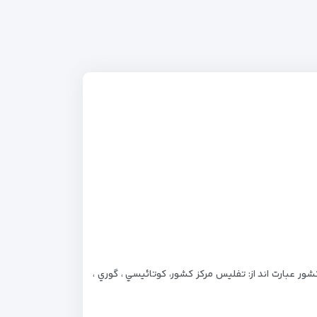
ه 65 ناحيه تقسيم مي شود. شهرهاي بزرگ اين كشور عبارت اند از: تفليس مرکز کشور، کوتائيسي ، گوري ،