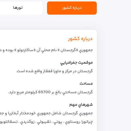
درباره کشور
تورها
درباره کشور
جمهوري «گرجستان » نام محلي آن «ساكارتولو » بوده و د
موقعيت جغرافيايي
گرجستان در مركز و ماورا قفقاز واقع شده است.
مساحت
گرجستان مساحتي بالغ بر 69700 كيلومتر مربع دارد.
شهرهاي مهم
چياتورا ،روستاوي ، پوتي ، تقيبولي ، زوگديدي ، تسقالتوبو 