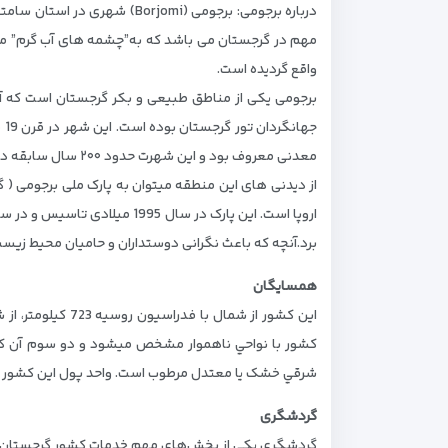
واقع گردیده است.
برجومی یکی از مناطق طبیعی و بکر گرجستان است که آب
جه
معدنی معروف بود و اين شهرت حدود ۲۰۰ سال سابقه دارد و آب معدنی های زیادی از آنجا تهیه می شود. قدم زدن در اطراف تپه های این منطقه تفریحی دوست داشتنی است.
از دیدنی های این منطقه میتوان به پارک ملی برجومی ( 
برد.آنچه که باعث نگرانی دوستداران و حامیان محیط زیس
همسايگان
شرقي خشک يا معتدل مرطوب است. واحد پول اين کشور لاري است. در سال2007 هر دلار آمريکا برابر با1.7 لاري بوده است.ساعت تفليس مرک
گردشگری
گردشگری یکی از بخش‌های مهم خدمات کشور گرجستان می‌ب