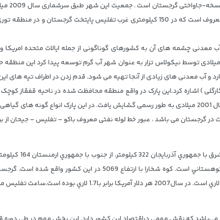
مهم در گرجستان می باشد که به”چشمه های آب گرم” معروف است که در 150 کیلومتری غرب تفلیس
 معدنی چشمه های آن به کشورهای گوناگونی از جمله ایالات متحده امریکا و ک
انگردان تور گرجستان بوده است. این شهر در قرن 19 میلادی توسط نیکولاس تزار به عنوان شهر آب گرم توسعه 
گارگلی ) اشاره کرد.این پارک در واقع منطقه محافظت شده در ناحیه قفقاز کوچک 
اروپا است. این پارک در سال 1995 میلادی تاسیس و در سال 2001 میلادی به طور رسمی گشایش یافت. در این پار
ت در گرجستان می باشد ، عبور خط لوله نفتی معروف باکو – تفلیس – جیحان از ب
کشور با نواحي ناهموار مشخص ميشود و دو سوم آن کوهستاني است. کوه شخا
ز گرجستان نيم ساعت عقب تر از تهران است.
اشد که نقش مهمی دراقتصاد این کشور دارد. این بخش مهم در طی دوره قبل از