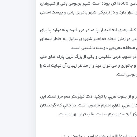
درباره برجومی: برجومی (Borjomi) شهری در استان سامتسخه-جاواختی گرجستان است . جمعیت این شهر طبق سرشماری سال 2009 میلادی 13600 تن بوده است .شهر برجومی یکی از شهرهای
 پایتخت گرجستان و در منطقه توری قرار دارد و در نزدیکی شهر باکوری یانی و پیست اسکی
شورهای اتحادیه اروپا صادر می شود و همواره پذیرای
پیدا کرد اين منطقه حتی در زمان اتحاد جماهير شوروی سابق، به خاطر آب‌های
در جنوب غربی تفلیس و یکی از بزرگ ترین پارک های ملی
ک انواع گونه های گیاهی و جانوری را می توان دید و از مناظر زیبای آن نهایت لذت را
رجومی است.
اين کشور از شمال با فدراسيون روسيه 723 كيلومتر، از شرق با جمهوري آذربايجان 322 كيلومتر، از جنوب با جمهوري ارمنستان 164 كيلومتر و از جنوب غربي با ترکيه 252 كيلومتر هم مرز است. اين
را با ارتفاع 5069 در اين کشور واقع شده است. گرجستان غربي داراي اقليم مرطوب است، در حالي که گرجستان
 استقلال، از رونق مناسبی برخوردار بود.