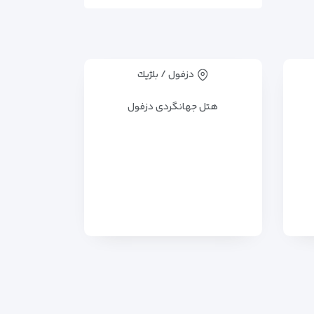
دزفول / بلژيك
هتل جهانگردی دزفول