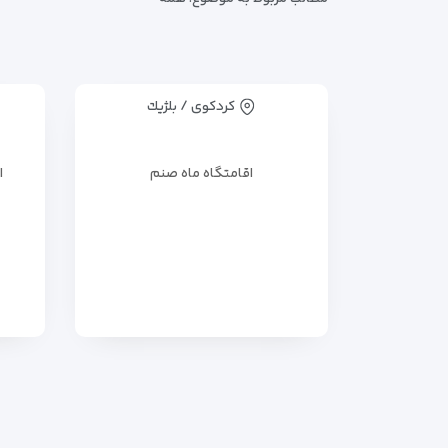
کردکوی / بلژيك
اقامتگاه ماه صنم
ا