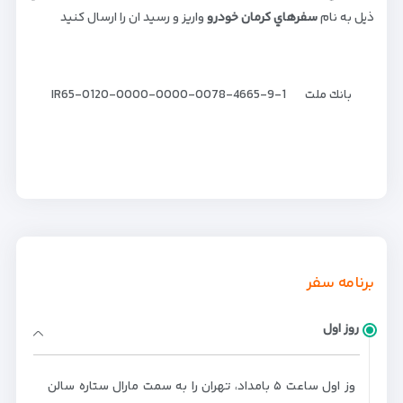
ذيل به نام
سفرهاي كرمان خودرو
واريز و رسيد ان را ارسال كنيد
بانك ملت IR65-0120-0000-0000-0078-4665-9-1
برنامه سفر
روز اول
وز اول ساعت ۵ بامداد، تهران را به سمت مارال ستاره سالن