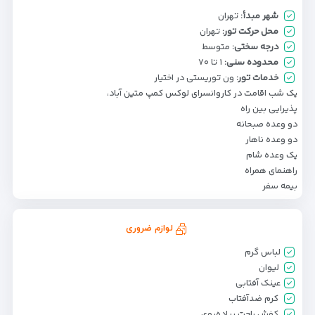
شهر مبدأ:
تهران
محل حرکت تور:
تهران
درجه سختی:
متوسط
محدوده سنی:
۱ تا ۷۰
خدمات تور:
ون توریستی در اختیار
یک شب اقامت در کاروانسرای لوکس کمپ متین آباد،
پذیرایی بین راه
دو وعده صبحانه
دو وعده ناهار
یک وعده شام
راهنمای همراه
بیمه سفر
لوازم ضروری
لباس گرم
لیوان
عینک آفتابی
کرم ضدآفتاب
کفش راحت پیاده‌روی