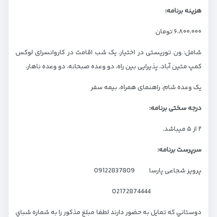
هزینه برنامه:
۶،۸۰۰،۰۰۰ تومان
شامل: ون توریستی در اختیار، یک شب اقامت در کاروانسرای لوکس
کمپ متین آباد، پذیرایی بین راه، دو وعده صبحانه، دو وعده ناهار،
یک وعده شام، راهنمای همراه، بیمه سفر
درجه سختی برنامه:
۲ از ۵ میباشد.
سرپرس
ت برنامه:
پرویز شجاعی پارسا 09122837809
02172874444
دوستاني كه تمايل به حضور دارند لطفا مبلغ مذكور را به شماره شباي