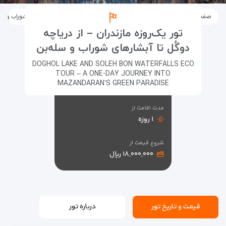
صفحه اصلی
تورها
تورهای داخلی
از دریاچه دوگَل تا آبشارهای شوراب و سل
تور یک‌روزه مازندران – از دریاچه
دوگُل تا آبشارهای شوراب و سله‌بن
DOGHOL LAKE AND SOLEH BON WATERFALLS ECO
TOUR – A ONE-DAY JOURNEY INTO
MAZANDARAN’S GREEN PARADISE
مدت اقامت از
۱ روزه
شروع قیمت از
۱۸,۰۰۰,۰۰۰ ریال
قیمت و تاریخ تور
درباره تور