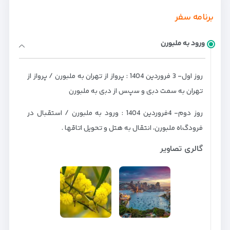
برنامه سفر
ورود به ملبورن
روز اول- 3 ﻓﺮوردﯾﻦ 1404 : پرواز از ﺗﻬﺮان ﺑﻪ ﻣﻠﺒﻮرن / پرواز از
ﺗﻬﺮان ﺑﻪ ﺳﻤﺖ دﺑی و ﺳپﺲ از دﺑی ﺑﻪ ﻣﻠﺒﻮرن
روز دوم- 4ﻓﺮوردﯾﻦ 1404 : ورود ﺑﻪ ﻣﻠﺒﻮرن / اﺳﺘﻘﺒﺎل در
ﻓﺮودگﺎه ﻣﻠﺒﻮرن، اﻧﺘﻘﺎل ﺑﻪ ﻫﺘﻞ و تحویل اتاقها .
گالری تصاویر