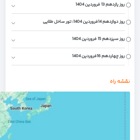
روز ﯾﺎزدﻫﻢ 13 ﻓﺮوردﯾﻦ 1404
روز دوازدﻫﻢ 14ﻓﺮوردﯾﻦ 1404: ﺗﻮر ﺳﺎﺣﻞ ﻃﻼیی
روز ﺳﯿﺰدﻫﻢ 15 ﻓﺮوردﯾﻦ 1404
روز چهاردﻫﻢ 16ﻓﺮوردﯾﻦ 1404
نقشه راه