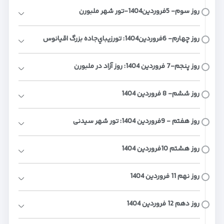
روز ﺳﻮم- 5ﻓﺮوردﯾﻦ1404-تور شهر ملبورن
روز چهارم- 6ﻓﺮوردﯾﻦ1404: ﺗﻮرزﯾﺒﺎيﺟﺎده ﺑﺰرگ اﻗﯿﺎﻧﻮس
روز پنجم-7 ﻓﺮوردﯾﻦ 1404: روز آزاد در ﻣﻠﺒﻮرن
روز ﺷﺸﻢ- 8 ﻓﺮوردﯾﻦ 1404
روز ﻫﻔﺘﻢ - 9ﻓﺮوردﯾﻦ 1404: ﺗﻮر ﺷﻬﺮ ﺳﯿﺪنی
روز ﻫﺸﺘﻢ 10ﻓﺮوردﯾﻦ 1404
روز ﻧﻬﻢ 11 ﻓﺮوردﯾﻦ 1404
روز دﻫﻢ 12 ﻓﺮوردﯾﻦ 1404