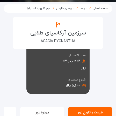
صفحه اصلی
تورها
تورهای خارجی
تور 13 روزه استرالیا
سرزمین آرکاسیای طلایی
ACACIA PYCNANTHA
مدت اقامت از
۱۲ شب و ۱۳
روز
شروع قیمت از
۵,۶۰۰ دلار
قیمت و تاریخ تور
درباره تور
بر