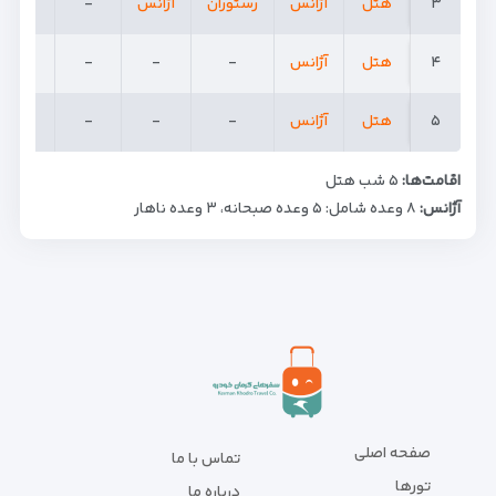
۳
۳
هتل
آژانس
رستوران
آژانس
-
-
۴
۴
هتل
آژانس
-
-
-
-
۵
۵
هتل
آژانس
-
-
-
-
اقامت‌ها:
۵ شب هتل
آژانس:
۸ وعده شامل: ۵ وعده صبحانه، ۳ وعده ناهار
صفحه اصلی
تماس با ما
تورها
درباره ما