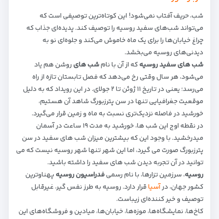
شب، حریف آفتاب نمی‌شود! این کوتاه‌ترین توصیفی است که
می‌تواند شب‌های سفید روسیه را توصیف کند. پدیده‌ای جذاب که
چراغ خیابان‌ها را برای یک ماه خاموش می‌کند و جلوه‌ای نو به
دیدنی‌های روسیه می‌بخشد.
شب های سفید روسیه
که از آن با نام
شب های
روشن هم یاد
می‌شود، هر سال وقتی رخ می‌دهد که فصل تابستان تازه از راه
می‌رسد؛ یعنی در تاریخ ۱۱ ژوئن تا ۲ جولای. در این رویداد که به دلیل
موقعیت جغرافیایی تنها در سن پترزبورگ شاهد آن هستیم،
خورشید در فاصله نزدیک‌تری نسبت به ماه و زمین قرار می‌گیرد.
در نقطه اوج این شب ها، خورشید به مدت ۱۹ ساعت در آسمان
میدرخشید. با وجود این که بیشترین میزان شب های سفید در سن
پترزبورگ صورت می گیرد، اما این شهر تنها شهر روسیه نیست که می
توانید در آن تجربه دیدن شب های سفید را داشته باشید.
روسیه
، سرزمین تزارها، با نام رسمی
فدراسیون روسیه
پهناوترین
کشور جهان، در
آسیا
قرار دارد. روسیه به طرز نفس گیر، غیرقابل
توصیف و خیر کننده‌ای زیباست.
کاخ‌ها، نمایشگاه‌ها، موزه‌ها، خیابان‌ها، میادین و فروشگاه‌های این