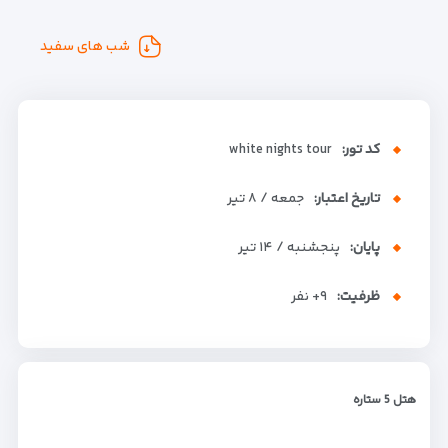
شب های سفید
کد تور:
white nights tour
تاریخ اعتبار:
جمعه / ۸ تیر
پایان:
پنجشنبه / ۱۴ تیر
ظرفیت:
+۹
نفر
هتل 5 ستاره