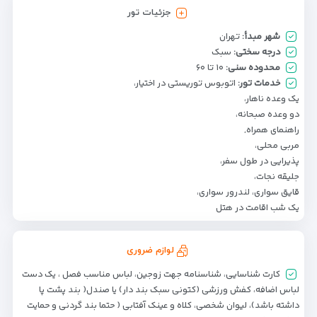
جزئیات تور
شهر مبدأ:
تهران
درجه سختی:
سبک
محدوده سنی:
۱۰ تا ۶۰
خدمات تور:
اتوبوس توریستی در اختیار،
یک وعده ناهار،
دو وعده صبحانه،
راهنمای همراه,
مربی محلی،
پذیرایی در طول سفر،
جلیقه نجات،
قایق سواری، لندرور سواری،
یک شب اقامت در هتل
لوازم ضروری
کارت شناسایی، شناسنامه جهت زوجین، لباس مناسب فصل ، یک دست
لباس اضافه، کفش ورزشی (کتونی سبک بند دار) یا صندل( بند پشت پا
داشته باشد)، لیوان شخصی، کلاه و عینک آفتابی ( حتما بند گردنی و حمایت