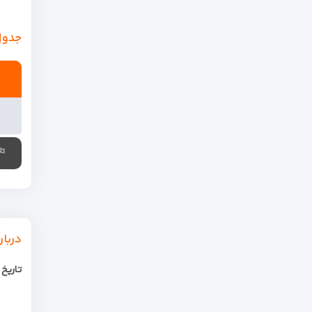
جدول
دربار
تاریخ سفر: 6 فروردین /7ش