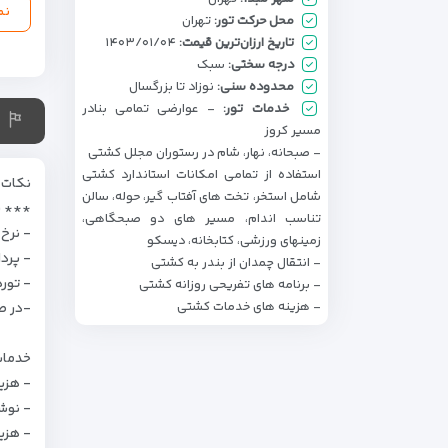
نم
محل حرکت تور:
تهران
تاریخ ارزان‌ترین قیمت:
۱۴۰۳/۰۱/۰۴
درجه سختی:
سبک
محدوده سنی:
نوزاد تا بزرگسال
خدمات تور:
- عوارضی تمامی بنادر
مسیر کروز
- صبحانه، نهار، شام در رستوران مجلل کشتی
استفاده از تمامی امکانات استاندارد کشتی
نکات 
شامل استخر، تخت های آفتاب گیر، حوله، سالن
*** ن
تناسب اندام، مسیر های دو صبحگاهی،
- نرخ
زمینهای ورزشی، کتابخانه، دیسکو
- پردا
- انتقال چمدان از بندر به کشتی
- تور
- برنامه های تفریحی روزانه کشتی
- هزینه های خدمات کشتی
-در ص
خدمات 
- هزین
- نوش
- هزی