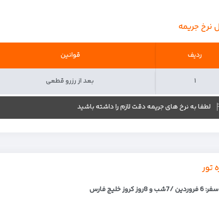
 نرخ جریمه
ردیف
ردیف
قوانین
۱
۱
بعد از رزرو قطعی
لطفا به نرخ های جریمه دقت لازم را داشته باشید
ه تور
ب و 8روز کروز خلیج فارس