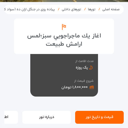
صفحه اصلی
تورها
تورهای داخلی
پیاده روی در جنگل ازان ده (سواد کوه)
اغاز يك ماجراجويي سبز؛لمس
ارامش طبيعت
مدت اقامت از
یک روزه
شروع قیمت از
۱,۸۰۰,۰۰۰ تومان
قیمت و تاریخ تور
درباره تور
اطلاع