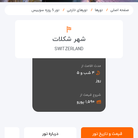
صفحه اصلی
تورها
تورهای خارجی
تور 5 روزه سوییس
شهر شکلات
SWITZERLAND
مدت اقامت از
۴ شب و ۵
روز
شروع قیمت از
۱,۵۹۰ یورو
قیمت و تاریخ تور
درباره تور
ن