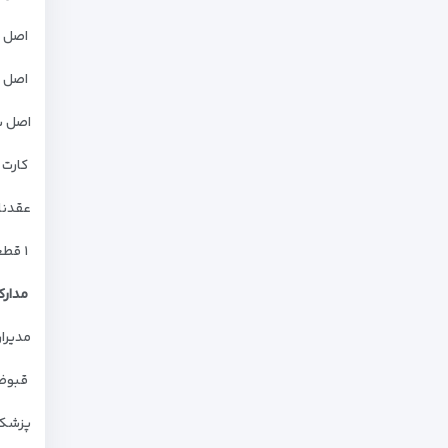
اصل پاس
اصل کلیه
اصل ش
کارت 
عقدنا
۱ قطعه عکس جدید ۴٫۵ در ۳٫۵ رنگی با زمینه سفید
مدارک
مدیرا
قبوض پرداخت مالیات 
پزشکا