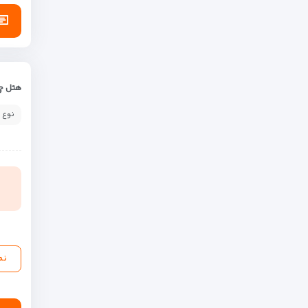
هتل چه
نوع 
نم