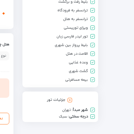
بلیط رفت و برگشت
ترانسفر به فرودگاه
ترانسفر به هتل
ویزای توریستی
تور لیدر فارسی زبان
هتل چه
بلیط پرواز بین شهری
اقامت در هتل
نوع 
وعده غذایی
گشت شهری
بیمه مسافرتی
جزئیات تور
شهر مبدأ:
تهران
درجه سختی:
سبک
نم