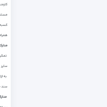
کارمندان
مستند
کسبه :
همراه
مدارک
تمکن و گردش ۳ ماهه حساب ب
سایز پرین
به ازای هر نف
سند م
مدارک