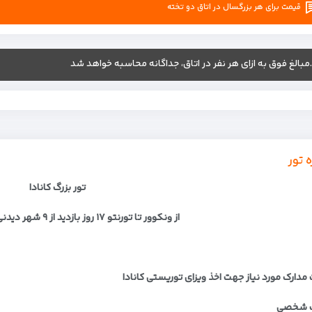
قیمت برای هر بزرگسال در اتاق دو تخته
.مبالغ فوق به ازای هر نفر در اتاق، جداگانه محاسبه خواهد شد
ه تور
تور بزرگ کانادا
از ونکوور تا تورنتو
۱۷
روز بازدید از
۹
شهر دیدنی 
مدارک مورد نیاز جهت اخذ ویزای توریستی کانادا
ک شخصی