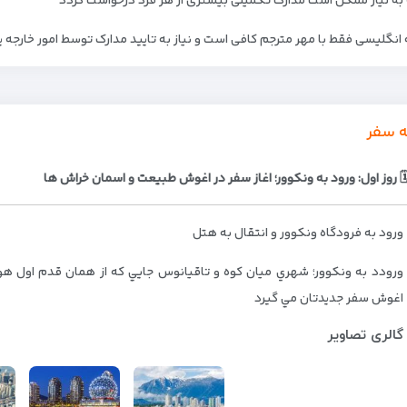
به نیاز ممکن است مدارک تکمیلی بیشتری از هر فرد درخواست گردد
 انگلیسی فقط با مهر مترجم کافی است و نیاز به تایید مدارک توسط امور خارجه
ه سفر
 روز اول: ورود به ونكوور؛ اغاز سفر در اغوش طبيعت و اسمان خراش ها
ورود به فرودگاه ونكوور و انتقال به هتل
ورودد به ونكوور؛ شهري ميان كوه و تاقيانوس جايي كه از همان قدم اول هوا
اغوش سفر جديدتان مي گيرد
گالری تصاویر