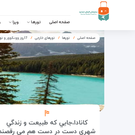
صفحه اصلی
تورها
ویزا
و
صفحه اصلی
تورها
تورهای خارجی
17روز وونکوور و تورنتو؛طبیعت بکر و هیجان شهر
كانادا،جايي كه طبيعت و زندگي
شهري دست در دست هم مي رقصند