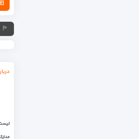
دربار
لیست 
مدار