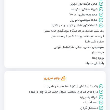
محل حرکت تور:
تهران
درجه سختی:
متوسط
محدوده سنی:
۱ تا ۷۰
مدت مرخصی:
دو روز
خدمات تور:
شامل اتوبوس در اختیار
یک شب اقامت در اقامتگاه بومگردی خانه نقلی
۱ وعده صبحانه، ۱ وعده شام، ۱ وعده ناهار
سفره شب یلدا
موسیقی محلی، نقالی، شاهنامه خوانی
بیمه سفر
ورودی‌ها
راهنمای همراه
لوازم ضروری
یک جفت کفش ترکینگ مناسب در طبیعت
داروهای ضروری شخصی لیوان جهت صرف چای و قهوه
کوله یک روزه
نیم لیتر آب
دستمال گردن