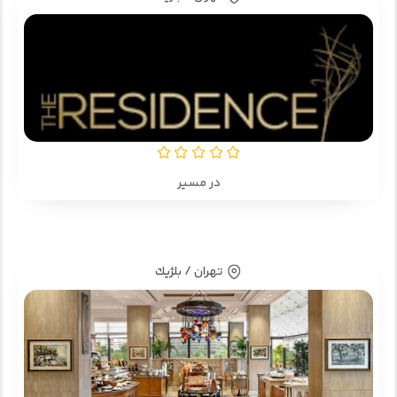
در مسیر
تهران / بلژيك