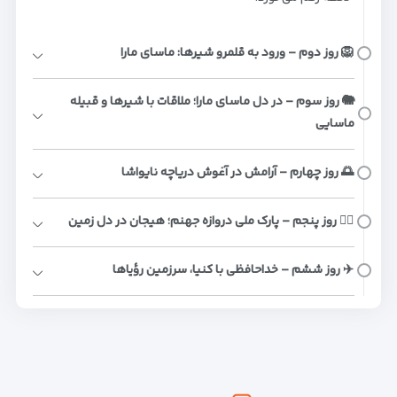
🦁 روز دوم – ورود به قلمرو شیرها: ماسای مارا
🐘 روز سوم – در دل ماسای مارا؛ ملاقات با شیرها و قبیله
ماسایی
🌅 روز چهارم – آرامش در آغوش دریاچه نایواشا
🚴‍♂️ روز پنجم – پارک ملی دروازه جهنم؛ هیجان در دل زمین
✈️ روز ششم – خداحافظی با کنیا، سرزمین رؤیاها