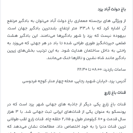
باغ دولت آباد یزد
از ویژگی های برجسته معماری باغ دولت آباد می‌توان به بادگیر مرتفع
آن اشاره کرد که با ۳۳٫۸ متر ارتفاع، بلندترین بادگیر جهان است.
بیهوده نیست که یزد را شهر بادگیرها می‌نامند. این بادگیر هشت
ضلعی حیرت‌انگیز طوری طراحی شده تا باد در هر جهتی که می‌وزد به
راحتی به داخل ساختمان هدایت شود. به این ترتیب بخش‌های زیرین
بادگیر مانند شاه نشین و تالارها خنک می‌مانند.
ساعات بازدید: ۰۸:۰۰ تا ۲۲:۳۰
آدرس: یزد، خیابان شهید رجایی، محله چهار منار، کوچه فردوسی
قنات باغ زارچ
قنات باغ زارچ یکی دیگر از جاذبه های جهانی شهر یزد است که در
یونسکو به عنوان یکی از قنات‌های ایرانی ثبت جهانی شد. با ۳ هزار
سال قدمت و ۸۰ کیلومتر طول و ۲٫۱۱۵ حلقه چاه، قنات زارچ لقب طولانی
ترین قنات دنیا را به خود اختصاص داد. مطالعات نشان می‌دهد که