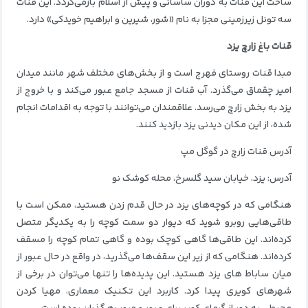
ساخت این قنات به دوران ساسانی و پیش از اسلام بازمی‌گردد. این قنات
سه تونل زیرزمینی مجزا به نام «شور، شیرین و ابراهیم خویدکی» دارد.
قنات باغ زارچ یزد
مبدا قنات روستای فهرج است و از بخش‌های مختلف شهر مانند میدان
امیر چقماق می‌گذرد. آب قنات از مسجد جامع عبور می‌کند و با خروج از
یزد به بخش زارچ می‌رسد. علاقمندان می‌توانند با توجه به اقدامات انجام
شده، از این مکان دیدنی یزد بازدید کنند.
آدرس قنات زارچ در گوگل مپ
آدرس: یزد، خیابان سید گلسرخ، محله کوشک نو
هنگامی که در کوچه‌های یزد در حال قدم زدن هستید، ممکن است با
طاقی‌هایی روبرو شوید که دیوار دو سمت کوچه را به یکدیگر متصل
کرده‌اند. این طاقی‌ها گاهی کوچک بوده و گاهی تمام کوچه را مسقف
کرده‌اند. هنگامی که از زیر این سقف‌ها می‌گذرید، در واقع در حال عبور از
میان ساباط های یزد هستید. این پدیده‌ها را تنها می‌توان در برخی از
شهرهای کویری پیدا کرد. کاربرد این تکنیک معماری، مهیا کردن