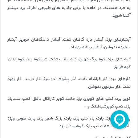
جاذبه های طبیعی اطراف یزد هم بخشی از زیبایی این منطقه منحصر
به فرد هستند. در ادامه با برخی جاذبه های طبیعی اطراف یزد بیشتر
آشنا شوید:
آبشارهای یزد: آبشار دره گاهان تفت، آبشار دامگاهان مهریز، آبشار
سفیده ندوشن، آبشار بیشه بهاباد
کوه های یزد: کوه ریگ مهریز، کوه عقاب تفت، شیرکوه یزد، کوه ارنان،
کوه خرانق
غارهای یزد: غار فراشاه تفت، غار پشوم (دوسر)، غار دربید، غار زمرد
تفت، غار سرخون ندوشن
کویر یزد: کمپ های کویری یزد مانند کویر کاراکال بافق، کمپ سندباد
یزد، کمپ کویرشباهنگ و …
پارک های یزد: پارک باغ ملی یزد، پارک بزرگ شهر یزد، پارک طوبی ویژه
بانوان، پارک هفت تیر، پارک کوهستان یزد