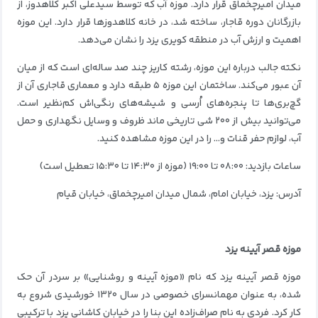
میدان امیرچخماق قرار دارد. موزه آب که توسط سیدعلی اکبر کلاهدوز، از
بازرگانان دوره قاجار، ساخته شد، در خانه کلاهدوزها قرار دارد. این موزه
اهمیت و ارزش آب در منطقه کویری یزد را نشان می‌دهد.
نکته جالب درباره این موزه، رشته کاریز چند صد ساله‌ای است که از میان
آن عبور می‌کند. ساختمان این موزه ۵ طبقه دارد و معماری قاجاری آن از
گچ‌بری‌ها تا پنجره‌های اُرسی و شیشه‌های رنگی‌اش کم‌نظیر است.
می‌توانید بیش از ۲۰۰ شی تاریخی ماند ظروف و وسایل نگهداری و حمل
آب، لوازم حفر قنات و… را در این موزه مشاهده کنید.
ساعات بازدید: ۰۸:۰۰ تا ۱۹:۰۰ (موزه از ۱۴:۳۰ تا ۱۵:۳۰ تعطیل است)
آدرس: یزد، خیابان امام، شمال میدان امیرچخماق، خیابان قیام
موزه‌ قصر آیینه‌ یزد
موزه قصر آیینه یزد که نام «موزه آیینه و روشنایی» بر سردر آن حک
شده، به عنوان مهمانسرای خصوصی در سال ۱۳۲۰ خورشیدی شروع به
کار کرد. فردی به نام صراف‌زاده این بنا را در خیابان کاشانی یزد با ترکیبی