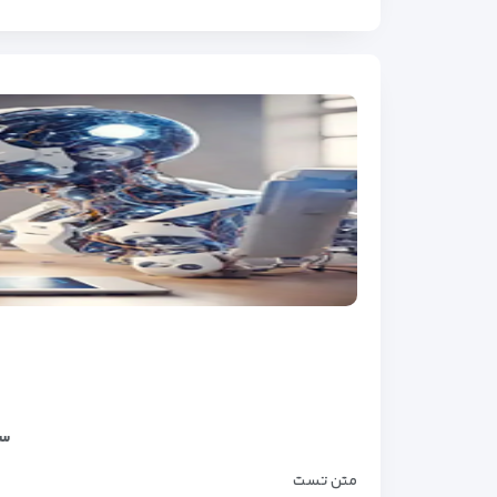
سف
متن تست