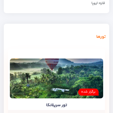
قاره: اروپا
تورها
برگزار شده
تور سریلانکا