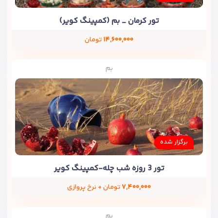
تور کرمان _ بم (کمپینگ کویر)
۱۴,۶۰۰,۰۰۰
تومان
بم
برگزار شده
تور 3 روزه شب چله-کمپینگ کویر
۷,۴۰۰,۰۰۰
تومان + نرخ پروازی
بم