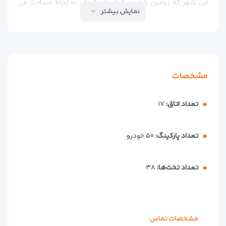
این شهر که دومین شهر بزرگ استان کرمان به لحاظ مساحت می
نمایش بیشتر
باشد 180 کیلومتر با مرکز این استان فاصله دارد. هتل جهانگردی
بم از نظر جغرافیایی در مرکز شهر واقع شده و به تمام مراکز خدماتی
و فروشگاهی دسترسی آسان دارد. وضعیت آب و هوایی این شهر به
واسطه کویری بودنش گرم و خشک است. هتل جهانگردی بم یکی
از بهترین مجموعه های اقامتی در این شهرستان محسوب می شود.
مشخصات
هتل جهانگردی بم دارای 12 اتاق دو تخته و 3 اتاق سه تخته، یک
اتاق چهارتخته، یک سوییت چهارتخته و همچنین رستوران با ظرفیت
تعداد اتاق:
۱۷
150نفر و تالار با ظرفیت 300 نفر است.
تعداد پارکینگ:
۵۰ خودرو
تعداد تخت‌ها:
۳۸
مشخصات تماس