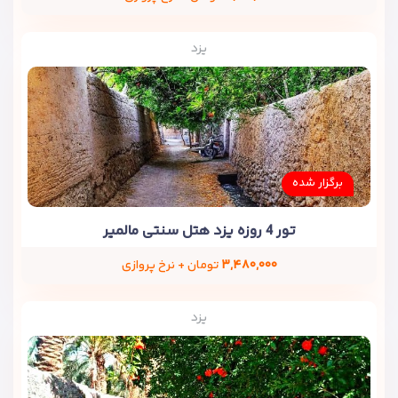
یزد
برگزار شده
تور 4 روزه یزد هتل سنتی مالمیر
۳,۴۸۰,۰۰۰
تومان + نرخ پروازی
یزد