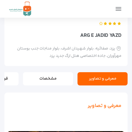
صفحه اصلی
اماکن
اقامتگاه ها
Arg e Jadid yazd
ARG E JADID YAZD
یزد، صفائیه، بلوار شهیدان اشرف، بلوار مناجات جنب بوستان
مهرآوران، جاده اختصاصی هتل ارگ جدید یزد
معرفی و تصاویر
مشخصات
قوانی
معرفی و تصاویر