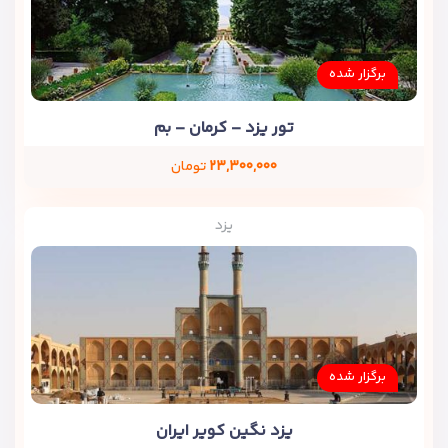
برگزار شده
تور یزد – کرمان – بم
۲۳,۳۰۰,۰۰۰
تومان
یزد
برگزار شده
یزد نگین کویر ایران