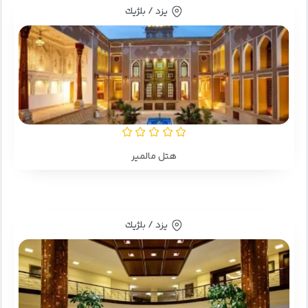
یزد / بلژيك
هتل مالمیر
یزد / بلژيك